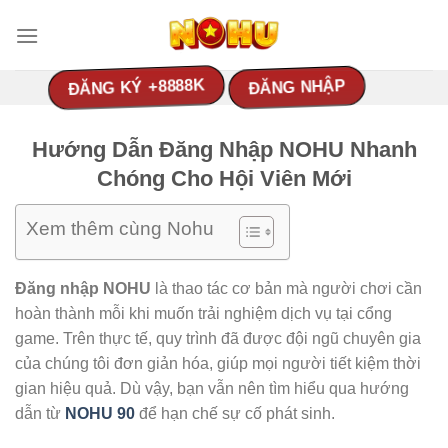
Bỏ
qua
nội
ĐĂNG KÝ +8888K
ĐĂNG NHẬP
dung
Hướng Dẫn Đăng Nhập NOHU Nhanh
Chóng Cho Hội Viên Mới
Xem thêm cùng Nohu
Đăng nhập NOHU
là thao tác cơ bản mà người chơi cần
hoàn thành mỗi khi muốn trải nghiệm dịch vụ tại cổng
game. Trên thực tế, quy trình đã được đội ngũ chuyên gia
của chúng tôi đơn giản hóa, giúp mọi người tiết kiệm thời
gian hiệu quả. Dù vậy, bạn vẫn nên tìm hiểu qua hướng
dẫn từ
NOHU 90
để hạn chế sự cố phát sinh.