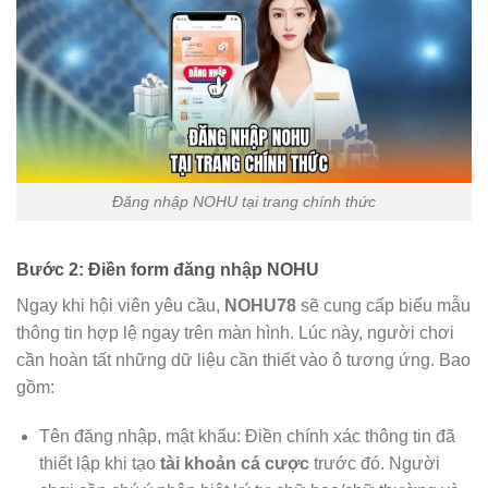
Đăng nhập NOHU tại trang chính thức
Bước 2: Điền form đăng nhập NOHU
Ngay khi hội viên yêu cầu,
NOHU78
sẽ cung cấp biểu mẫu
thông tin hợp lệ ngay trên màn hình. Lúc này, người chơi
cần hoàn tất những dữ liệu cần thiết vào ô tương ứng. Bao
gồm:
Tên đăng nhập, mật khẩu: Điền chính xác thông tin đã
thiết lập khi tạo
tài khoản cá cược
trước đó. Người