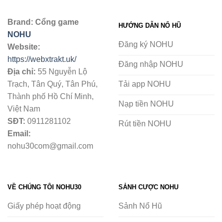
Brand: Cổng game
HƯỚNG DẪN NỔ HŨ
NOHU
Đăng ký NOHU
Website:
https://webxtrakt.uk/
Đăng nhập NOHU
Địa chỉ:
55 Nguyễn Lộ
Tải app NOHU
Trạch, Tân Quý, Tân Phú,
Thành phố Hồ Chí Minh,
Nạp tiền NOHU
Việt Nam
SĐT:
0911281102
Rút tiền NOHU
Email:
nohu30com@gmail.com
VỀ CHÚNG TÔI NOHU30
SẢNH CƯỢC NOHU
Giấy phép hoạt động
Sảnh Nổ Hũ