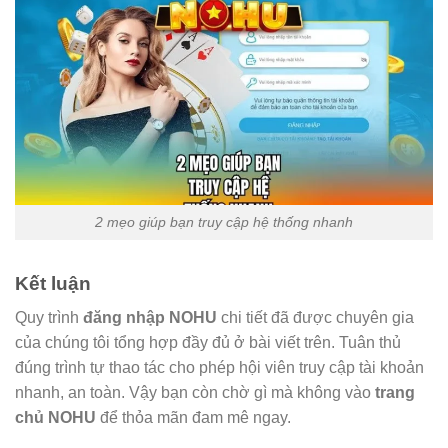
2 mẹo giúp bạn truy cập hệ thống nhanh
Kết luận
Quy trình
đăng nhập NOHU
chi tiết đã được chuyên gia
của chúng tôi tổng hợp đầy đủ ở bài viết trên. Tuân thủ
đúng trình tự thao tác cho phép hội viên truy cập tài khoản
nhanh, an toàn. Vậy bạn còn chờ gì mà không vào
trang
chủ NOHU
để thỏa mãn đam mê ngay.