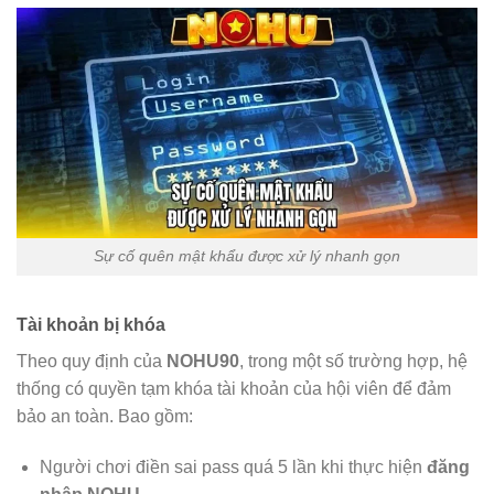
Sự cố quên mật khẩu được xử lý nhanh gọn
Tài khoản bị khóa
Theo quy định của
NOHU90
, trong một số trường hợp, hệ
thống có quyền tạm khóa tài khoản của hội viên để đảm
bảo an toàn. Bao gồm:
Người chơi điền sai pass quá 5 lần khi thực hiện
đăng